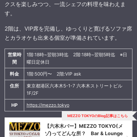
クスを楽しみつつ、一流シェフの料理を味わえま
す。
2階は、VIP席を完備し、ゆっくりと寛げるソファ席
とカラオケも出来る個室が準備されています。
営業時
1階:18時~翌朝3時迄 2階:18時~翌朝5時迄 ※日
間
曜日定休日
料金
1階:500円〜 2階:VIP ask
住所
東京都港区六本木5-1-7 六本木ストリートビル
1F/2F
HP
https://mezzo.tokyo
MEZZO TOKYOのBlog記事はこちら
【六本木バー】MEZZO TOKYO(メ
ゾ)ってどんな所？ Bar & Lounge