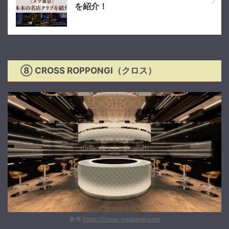
を紹介！
⑧ CROSS ROPPONGI（クロス）
参考:
https://cross-roppongi.com