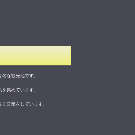
有名な観光地です。
気を集めています。
良く営業をしています。