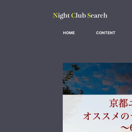
HOME
CONTENT