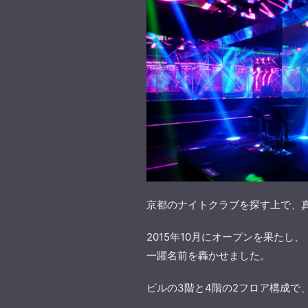
京都のナイトクラブを探す上で、
2015年10月にオープンを果たし、「
一躍名前を轟かせました。
ビルの3階と4階の2フロア構成で、3