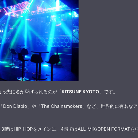
真っ先に名が挙げられるのが「
KITSUNE KYOTO
」です。
Don Diablo」や「The Chainsmokers」など、世界的に
階はHIP-HOPをメインに、4階ではALL-MIX/OPEN FORM