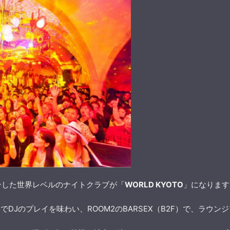
プンした世界レベルのナイトクラブが「
WORLD KYOTO
」になります
F）でDJのプレイを味わい、ROOM2のBARSEX（B2F）で、ラウ