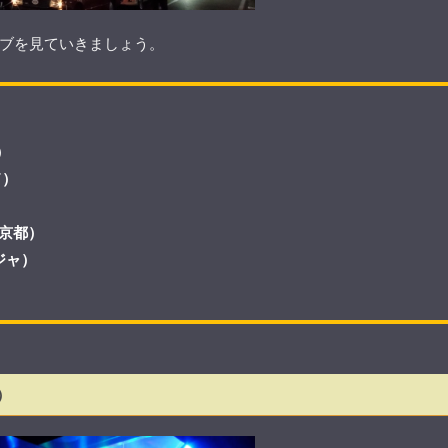
ラブを見ていきましょう。
）
ド）
ク京都）
ジャ）
）