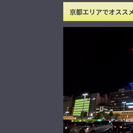
京都エリアでオスス